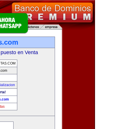
s.com
 puesto en Venta
TAS.COM
.com
alizacion
rta!
s.com
tas