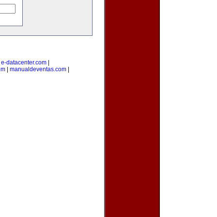
|
e-datacenter.com
|
om
|
manualdeventas.com
|