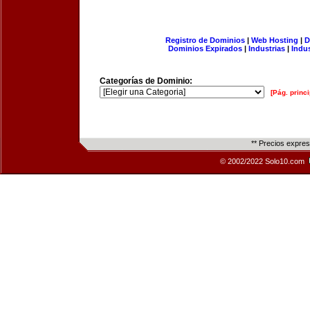
Registro de Dominios
|
Web Hosting
|
D
Dominios Expirados
|
Industrias
|
Indu
Categorías de Dominio:
[Pág. princi
** Precios expre
© 2002/2022 Solo10.com