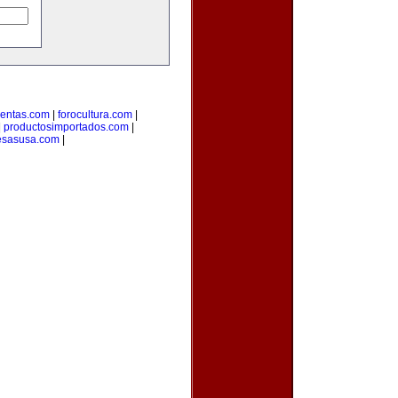
uentas.com
|
forocultura.com
|
|
productosimportados.com
|
sasusa.com
|