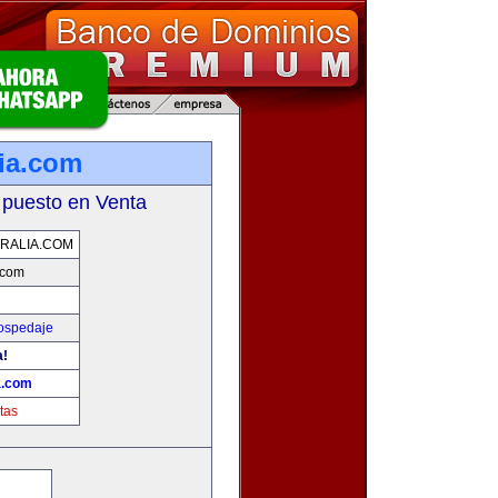
lia.com
 puesto en Venta
RALIA.COM
.com
Hospedaje
a!
a.com
tas