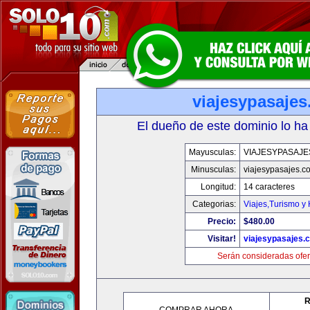
viajesypasaje
El dueño de este dominio lo ha
Mayusculas:
VIAJESYPASAJ
Minusculas:
viajesypasajes.c
Longitud:
14 caracteres
Categorias:
Viajes,Turismo y
Precio:
$480.00
Visitar!
viajesypasajes.
Serán consideradas ofer
R