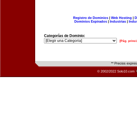
Registro de Dominios
|
Web Hosting
|
D
Dominios Expirados
|
Industrias
|
Indu
Categorías de Dominio:
[Pág. princi
** Precios expre
© 2002/2022 Solo10.com