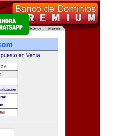
.com
 puesto en Venta
COM
m
ializacion
rta!
om
tas