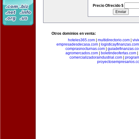
Precio Ofrecido $
Otros dominios en venta:
hoteles365.com
|
multidirectorio.com
|
viv
empresadesdecasa.com
|
logisticayfinanzas.com
comprasnocturnas.com
|
guiadefinanzas.c
agromercados.com
|
boletindeofertas.com
|
comercializadoraindustrial.com
|
progra
proyectosempresarios.c