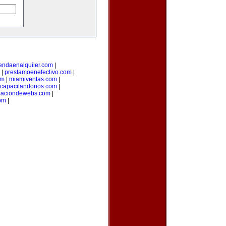
iendaenalquiler.com
|
|
prestamoenefectivo.com
|
om
|
miamiventas.com
|
capacitandonos.com
|
maciondewebs.com
|
om
|