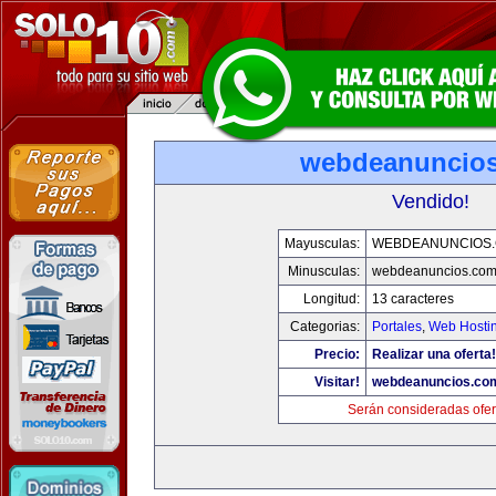
webdeanuncio
Vendido!
Mayusculas:
WEBDEANUNCIOS
Minusculas:
webdeanuncios.co
Longitud:
13 caracteres
Categorias:
Portales
,
Web Hostin
Precio:
Realizar una oferta!
Visitar!
webdeanuncios.co
Serán consideradas ofer