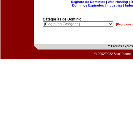
Registro de Dominios
|
Web Hosting
|
D
Dominios Expirados
|
Industrias
|
Indu
Categorías de Dominio:
[Pág. princi
** Precios expre
© 2002/2022 Solo10.com