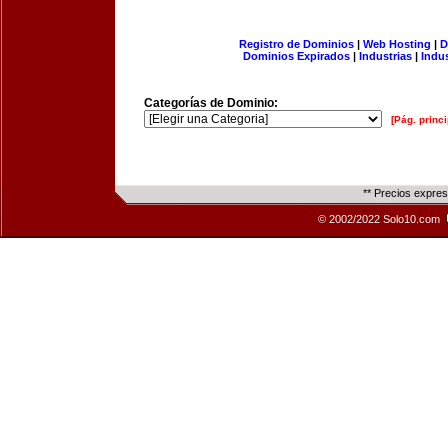
Registro de Dominios
|
Web Hosting
|
D
Dominios Expirados
|
Industrias
|
Indu
Categorías de Dominio:
[Pág. princi
** Precios expre
© 2002/2022 Solo10.com